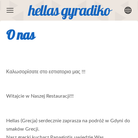
hellas gyradiko
O nas
Καλωσορίσατε στο εστιατοριο μας !!!
Witajcie w Naszej Restauracji!!!
Hellas (Grecja) serdecznie zaprasza na podróż w Gdyni do 
smaków Grecji.
Nasz grecki kucharz Panagiotis uwiedzie Was 